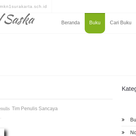
mkn1surakarta.sch.id
l Saska
Beranda
Buku
Cari Buku
Kate
nulis
Tim Penulis Sancaya
Bu
No