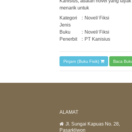
Kanisius, adalah novel yang layak
menarik untuk
Kategori
:
Novel/ Fiksi
Jenis
Buku
:
Novel/ Fiksi
Penerbit
:
PT Kanisius
Pinjam (Buku Fisik)
Baca Buk
ALAMAT
Jl. Sungai Kapuas No. 28,
Pasarkliwon