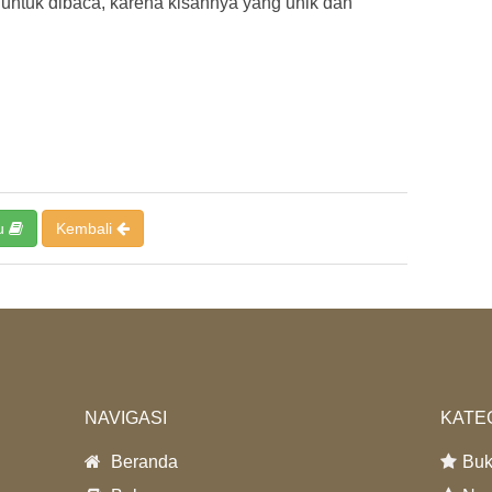
 untuk dibaca, karena kisahnya yang unik dan
u
Kembali
NAVIGASI
KATE
Beranda
Buk