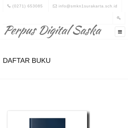
(0271) 653085
info@smkn1surakarta.sch.id
Perpus Digital Saska
DAFTAR BUKU